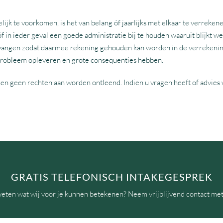
ijk te voorkomen, is het van belang óf jaarlijks met elkaar te verrekene
óf in ieder geval een goede administratie bij te houden waaruit blijkt w
ntvangen zodat daarmee rekening gehouden kan worden in de verrekenin
jsprobleem opleveren en grote consequenties hebben.
nen geen rechten aan worden ontleend. Indien u vragen heeft of advies 
GRATIS TELEFONISCH INTAKEGESPREK
weten wat wij voor je kunnen betekenen? Neem vrijblijvend contact met