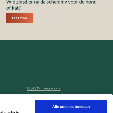
Wie zorgt er na de scheiding voor de hond
of kat?
Lees meer
MVO Duurzaamheid
Privacy statement
Klachtenregeling
Alle cookies toestaan
Algemene voorwaarden
al media te