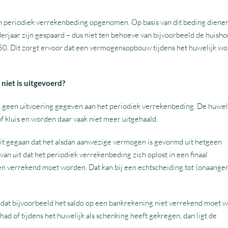
en periodiek verrekenbeding opgenomen. Op basis van dit beding diene
erjaar zijn gespaard – dus niet ten behoeve van bijvoorbeeld de huish
/50. Dit zorgt ervoor dat een vermogensopbouw tijdens het huwelijk wo
niet is uitgevoerd?
jk geen uitvoering gegeven aan het periodiek verrekenbeding. De huwel
 kluis en worden daar vaak niet meer uitgehaald.
anuit gegaan dat het alsdan aanwezige vermogen is gevormd uit hetgeen
an uit dat het periodiek verrekenbeding zich oplost in een finaal
n verrekend moet worden. Dat kan bij een echtscheiding tot (onaang
t dat bijvoorbeeld het saldo op een bankrekening niet verrekend moet 
k had of tijdens het huwelijk als schenking heeft gekregen, dan ligt de