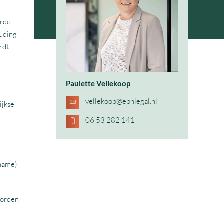
n de
ouding
rdt
Paulette Vellekoop
vellekoop@ebhlegal.nl
ijkse
06 53 282 141
ename)
worden