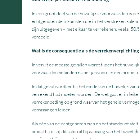
In een groot deel van de huwelijkse voorwaarden is e
echtgenoten de inkomsten die in het verstreken kalend
zijn uitgegeven – met elkaar te verrekenen, veelal 50
verdeeld.
Wat is de consequentie als de verrekenverplichting 
In veruit de meeste gevallen wordt tijdens het huweli
voorwaarden belanden na het ja-woord in een ordner of
In dat geval wordt er bij het einde van de huwelijk v
verrekend had moeten worden. De wet gaat er in feite v
verrekenbeding op grond waarvan het gehele vermoge
verrassingen leiden.
Als één van de echtgenoten zich op het standpunt stel
omdat hij of zij dit saldo al bij aanvang van het huwelij