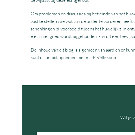
bewijslast bij deze echtgenoot.
Om problemen en discussies bij het einde van het huwel
vast te stellen wie wat van de ander te vorderen heeft 
schenkingen bijvoorbeeld tijdens het huwelijk zijn o
e.e.a. niet goed wordt bijgehouden, kan dit een bewi
De inhoud van dit blog is algemeen van aard en er kun
kunt u contact opnemen met mr. P. Vellekoop.
Wil je 