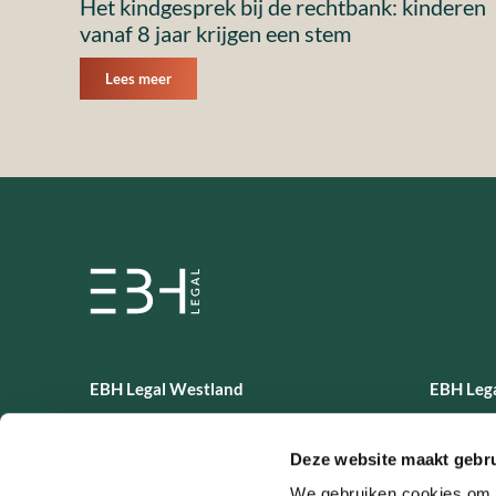
Het kindgesprek bij de rechtbank: kinderen
vanaf 8 jaar krijgen een stem
Lees meer
EBH Legal Westland
EBH Lega
Boswoning 3
Phoenixs
Deze website maakt gebru
2675 DZ
2611 AL
Honselersdijk
Delft
We gebruiken cookies om c