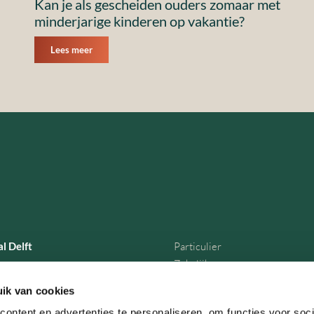
Kan je als gescheiden ouders zomaar met
minderjarige kinderen op vakantie?
Lees meer
l Delft
Particulier
Zakelijk
traat 49A
Over EBH Legal
ik van cookies
Actueel
ontent en advertenties te personaliseren, om functies voor soci