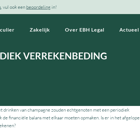
s
, vul ook een
beoordeling
in!
culier
Zakelijk
Over EBH Legal
Actueel
IODIEK VERREKENBEDING
 het drinken van champagne zouden echtgenoten met een periodiek
 de financiële balans met elkaar moeten opmaken. Is er in het afgelope
rekenen?