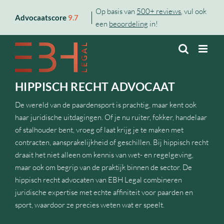
Skip
Op basis van
500+ reviews
, vul ook
Advocaatscore
9.7
to
een
beoordeling
in!
content
HIPPISCH RECHT ADVOCAAT
De wereld van de paardensport is prachtig, maar kent ook
haar juridische uitdagingen. Of je nu ruiter, fokker, handelaar
of stalhouder bent, vroeg of laat krijg je te maken met
contracten, aansprakelijkheid of geschillen. Bij hippisch recht
draait het niet alleen om kennis van wet- en regelgeving,
maar ook om begrip van de praktijk binnen de sector. De
hippisch recht advocaten van EBH Legal combineren
juridische expertise met echte affiniteit voor paarden en
sport, waardoor ze precies weten wat er speelt.