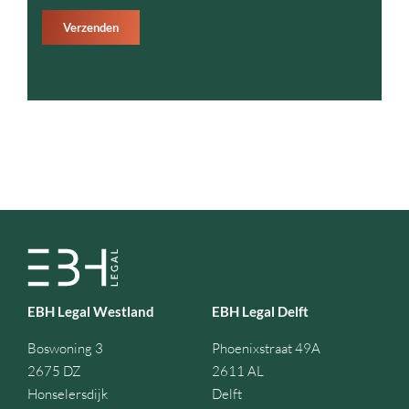
Verzenden
EBH Legal Westland
EBH Legal Delft
Boswoning 3
Phoenixstraat 49A
2675 DZ
2611 AL
Honselersdijk
Delft