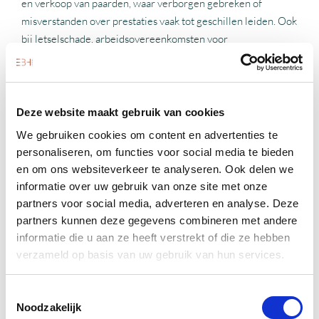
en verkoop van paarden, waar verborgen gebreken of
misverstanden over prestaties vaak tot geschillen leiden. Ook
bij letselschade, arbeidsovereenkomsten voor
stalmedewerkers of geschillen tussen handelaren staan wij
bij met deskundig advies. Daarnaast hebben wij ervaring met
aansprakelijkheidskwesties van dierenartsen of trainers en
met procedures over schade of contractbreuk.
Deze website maakt gebruik van cookies
We gebruiken cookies om content en advertenties te
Verder adviseren wij bij de aanleg van hippische
personaliseren, om functies voor social media te bieden
voorzieningen zoals stallen, rijbanen of stapmolens,
en om ons websiteverkeer te analyseren. Ook delen we
onderwerpen waarbij ook omgevingsrecht en vergunningen
informatie over uw gebruik van onze site met onze
een rol spelen. Onze advocaten zorgen dat overeenkomsten
partners voor social media, adverteren en analyse. Deze
waterdicht zijn en dat alle risico’s goed worden afgedekt. Zo
partners kunnen deze gegevens combineren met andere
voorkomen we problemen en zorgen we dat jij je kunt
informatie die u aan ze heeft verstrekt of die ze hebben
focussen op de dagelijkse praktijk van jouw bedrijf of sport.
verzameld op basis van uw gebruik van hun services.
Toestemmingsselectie
ADVIES EN ONDERSTEUNING VOOR
Noodzakelijk
HIPPISCHE ONDERNEMERS EN