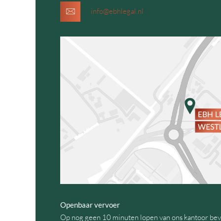
info@ebhlegal.nl
Openbaar vervoer
Op nog geen 10 minuten lopen van ons kantoor bev