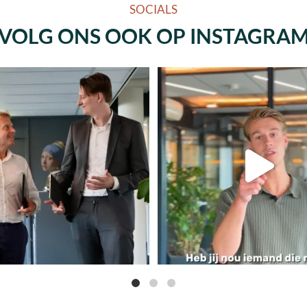
SOCIALS
VOLG ONS OOK OP INSTAGRA
n logo ontwerpen, een website bouwen of
...
Factuur verstuurd, herinneringen gestuu
5
0
43
0