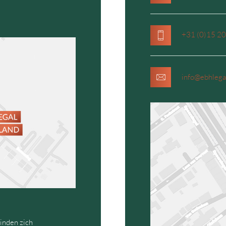
+31 (0)15 2
info@ebhlegal
inden zich