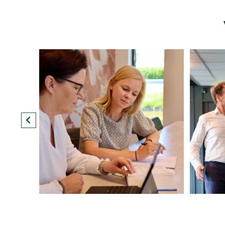
Sinds 1 juli 2025 is er iets veranderd binnen het
...
Je laat ee
9
0