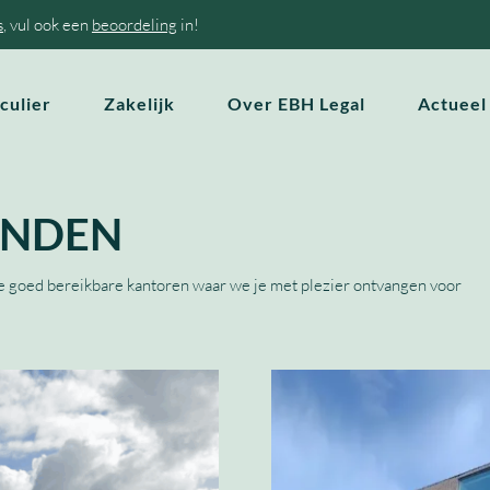
s
, vul ook een
beoordeling
in!
culier
Zakelijk
Over EBH Legal
Actueel
VINDEN
wee goed bereikbare kantoren waar we je met plezier ontvangen voor