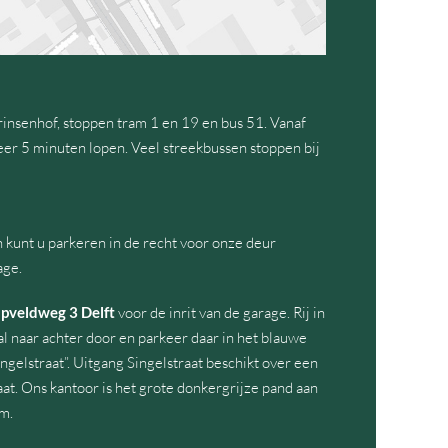
rinsenhof, stoppen tram 1 en 19 en bus 51. Vanaf
veer 5 minuten lopen. Veel streekbussen stoppen bij
 kunt u parkeren in de recht voor onze deur
age.
pveldweg 3 Delft
voor de inrit van de garage. Rij in
l naar achter door en parkeer daar in het blauwe
ngelstraat”. Uitgang Singelstraat beschikt over een
aat. Ons kantoor is het grote donkergrijze pand aan
m.