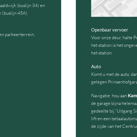
aldwijk (buslijn 34) en
 (buslijn 456).
Openbaar vervoer
en parkeerterrein,
Voor onze deur, halte P
het station is het onge
het station.
Auto
Komt u met de auto, dan
gelegen Prinsenhofgar
Navigatie: hou aan
Kam
de garage bijna helemaa
gedeelte bij ”Uitgang Si
lift en een betaalautom
de zijde van het Centru