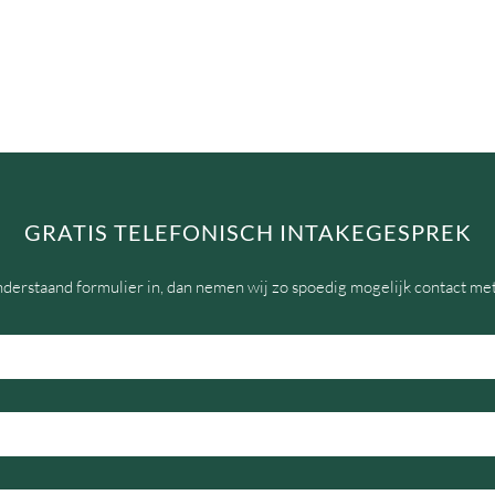
GRATIS TELEFONISCH INTAKEGESPREK
nderstaand formulier in, dan nemen wij zo spoedig mogelijk contact met