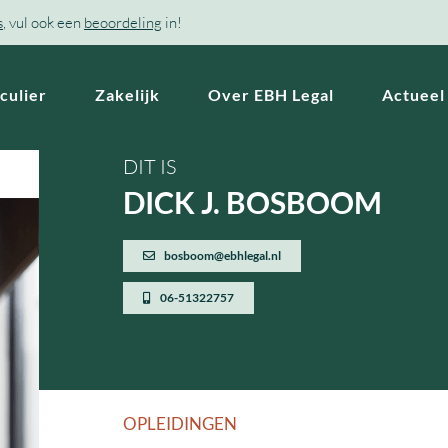
s
, vul ook een
beoordeling
in!
culier
Zakelijk
Over EBH Legal
Actueel
DIT IS
DICK J. BOSBOOM
bosboom@ebhlegal.nl
06-51322757
OPLEIDINGEN