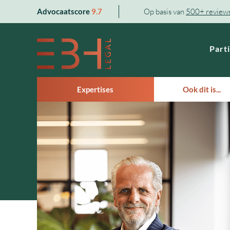
Skip
Advocaatscore
9.7
Op basis van
500+ review
to
content
Parti
Expertises
Ook dit is...