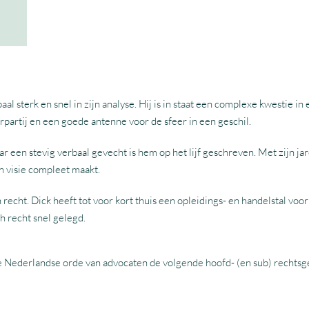
al sterk en snel in zijn analyse. Hij is in staat een complexe kwestie in
partij en een goede antenne voor de sfeer in een geschil.
r een stevig verbaal gevecht is hem op het lijf geschreven. Met zijn j
n visie compleet maakt.
 recht. Dick heeft tot voor kort thuis een opleidings- en handelstal voo
ch recht snel gelegd.
e Nederlandse orde van advocaten de volgende hoofd- (en sub) rechtsg