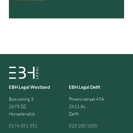
EBH Legal Westland
EBH Legal Delft
Boswoning 3
Phoenixstraat 49A
2675 DZ
2611 AL
Honselersdijk
Delft
0174 351 351
015 200 1000