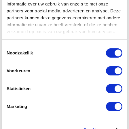
informatie over uw gebruik van onze site met onze
partners voor social media, adverteren en analyse. Deze
Bemiddelaar of (toch)
partners kunnen deze gegevens combineren met andere
informatie die u aan ze heeft verstrekt of die ze hebben
Commissionair
verzameld op basis van uw gebruik van hun services.
Deze titel roept (als het goed is) bij de oplettende [...]
Toestemmingsselectie
Noodzakelijk
By
admin
|
17 augustus 2018
|
Hippisch recht advocaat
|
0
Comments
Voorkeuren
Read More
Statistieken
Marketing