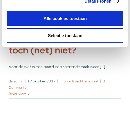
Details tonen
Alle cookies toestaan
Paard kopen:
Selectie toestaan
consumentenkoop of
toch (net) niet?
Voor de wet is een paard een roerende zaak waar [...]
By
admin
|
19 oktober 2017
|
Hippisch recht advocaat
|
0
Comments
Read More