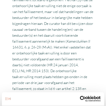
onbehoorlijke taakvervulling niet de enige oorzaak is
van het faillissement, maar wel dat handelingen van de
bestuurder of het bestuur in belangrijke mate hebben
bijgedragen hieraan. De curator kan dit bewijzen door
causaal verband tussen de handeling(en) van de
bestuurder(s) en het daaruit voortvloeiende
faillissement aannemelijk te maken (
Kamerstukken II
16631, 6, p. 26-28 (MvA)). Het enkel vaststellen dat
er onbehoorlijke taakvervulling is door een
bestuurder voorafgaand aan een faillissement is
daarbij niet voldoende (HR 24 januari 2014,
ECLI:NL:HR:2014:153). De onbehoorlijke
taakvervulling moet plaats hebben gevonden in de
periode van drie jaar voorafgaand aan het
faillissement, zo staat in lid 6 van artikel 2:138 en
2:248 BW.
AFWENDEN VAN