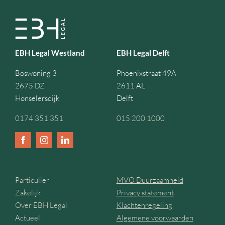
EBH Legal Westland
EBH Legal Delft
Boswoning 3
Phoenixstraat 49A
2675 DZ
2611 AL
Honselersdijk
Delft
0174 351 351
015 200 1000
Particulier
MVO Duurzaamheid
Zakelijk
Privacy statement
Over EBH Legal
Klachtenregeling
Actueel
Algemene voorwaarden