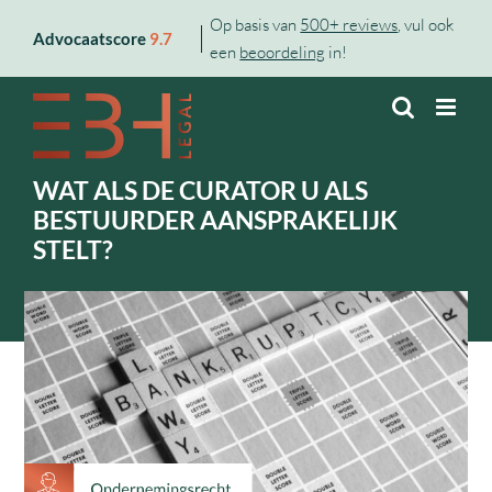
Skip
Op basis van
500+ reviews
, vul ook
Advocaatscore
9.7
to
een
beoordeling
in!
content
WAT ALS DE CURATOR U ALS
BESTUURDER AANSPRAKELIJK
STELT?