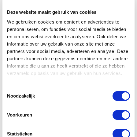
AANSPRAKELIJKHEID
Deze website maakt gebruik van cookies
De bestuurder of het bestuur kan bewijzen dat er
We gebruiken cookies om content en advertenties te
andere feiten en omstandigheden zijn die de oorzaak
personaliseren, om functies voor social media te bieden
waren voor het faillissement in plaats van het
en om ons websiteverkeer te analyseren. Ook delen we
onbehoorlijk bestuur (HR 30 november 2007,
informatie over uw gebruik van onze site met onze
ECLI:NL:HR:2007:BA6773 en HR 20 mei 1988, NJ
partners voor social media, adverteren en analyse. Deze
1989, 676). In dit geval vervalt de causaliteit en kan
partners kunnen deze gegevens combineren met andere
de bestuurder of het bestuur niet aansprakelijk
informatie die u aan ze heeft verstrekt of die ze hebben
worden gesteld wegens onbehoorlijk bestuur.
verzameld op basis van uw gebruik van hun services.
Mocht de curator toch de (hoofdelijke)
Toestemmingsselectie
aansprakelijkheid van het bestuur vaststellen, dan
Noodzakelijk
hebben bestuurders individueel de mogelijkheid om
onder aansprakelijkheid uit te komen. Deze
Voorkeuren
zogenoemde disculpatiemogelijkheid is neergelegd in
lid 3 van artikel 2:138 en 2:248 BW. De bestuurder
dient aannemelijk te maken dat:
Statistieken