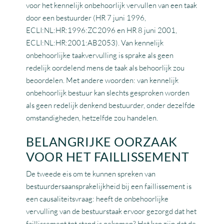
voor het kennelijk onbehoorlijk vervullen van een taak
door een bestuurder (HR 7 juni 1996,
ECLI:NL:HR:1996:ZC2096 en HR 8 juni 2001,
ECLI:NL:HR:2001:AB2053). Van kennelijk
onbehoorlijke taakvervulling is sprake als geen
redelijk oordelend mens de taak als behoorlijk zou
beoordelen. Met andere woorden: van kennelijk
onbehoorlijk bestuur kan slechts gesproken worden
als geen redelijk denkend bestuurder, onder dezelfde
omstandigheden, hetzelfde zou handelen.
BELANGRIJKE OORZAAK
VOOR HET FAILLISSEMENT
De tweede eis om te kunnen spreken van
bestuurdersaansprakelijkheid bij een faillissement is
een causaliteitsvraag: heeft de onbehoorlijke
vervulling van de bestuurstaak ervoor gezorgd dat het
faillissement tot stand is gekomen? Het kan zijn dat de