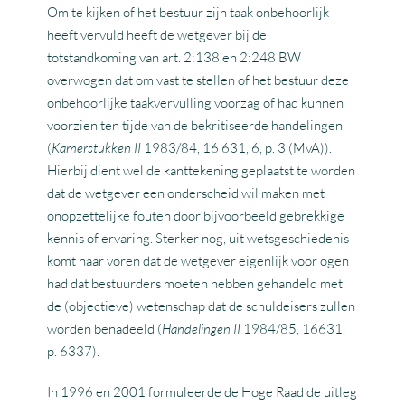
Om te kijken of het bestuur zijn taak onbehoorlijk
heeft vervuld heeft de wetgever bij de
totstandkoming van art. 2:138 en 2:248 BW
overwogen dat om vast te stellen of het bestuur deze
onbehoorlijke taakvervulling voorzag of had kunnen
voorzien ten tijde van de bekritiseerde handelingen
(
Kamerstukken II
1983/84, 16 631, 6, p. 3 (MvA)).
Hierbij dient wel de kanttekening geplaatst te worden
dat de wetgever een onderscheid wil maken met
onopzettelijke fouten door bijvoorbeeld gebrekkige
kennis of ervaring. Sterker nog, uit wetsgeschiedenis
komt naar voren dat de wetgever eigenlijk voor ogen
had dat bestuurders moeten hebben gehandeld met
de (objectieve) wetenschap dat de schuldeisers zullen
worden benadeeld (
Handelingen II
1984/85, 16631,
p. 6337).
In 1996 en 2001 formuleerde de Hoge Raad de uitleg