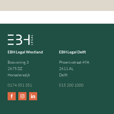
EBH Legal Westland
EBH Legal Delft
Boswoning 3
Phoenixstraat 49A
2675 DZ
2611 AL
Honselersdijk
Delft
0174 351 351
015 200 1000