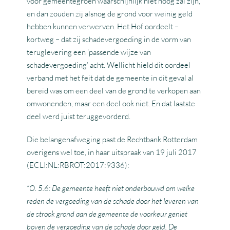
voor gemeentegroen waarschijnlijk niet hoog zal zijn,
en dan zouden zij alsnog de grond voor weinig geld
hebben kunnen verwerven. Het Hof oordeelt –
kortweg – dat zij schadevergoeding in de vorm van
teruglevering een ‘passende wijze van
schadevergoeding’ acht. Wellicht hield dit oordeel
verband met het feit dat de gemeente in dit geval al
bereid was om een deel van de grond te verkopen aan
omwonenden, maar een deel ook niet. En dat laatste
deel werd juist teruggevorderd.
Die belangenafweging past de Rechtbank Rotterdam
overigens wel toe, in haar uitspraak van 19 juli 2017
(ECLI:NL:RBROT:2017:9336):
“O. 5.6: De gemeente heeft niet onderbouwd om welke
reden de vergoeding van de schade door het leveren van
de strook grond aan de gemeente de voorkeur geniet
boven de vergoeding van de schade door geld. De