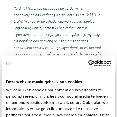
“O.3.7.4 (b): De zojuist bedoelde vordering is
onderworpen aan verjaring op de voet van art. 3:310 lid
1 BW. Voor zover de schade waarvan de benadeelde
vergoeding wenst, bestaat in het
verlies van zijn
eigendom, neemt de vijfjarige verjaringstermijn ingevolge
die bepaling een
aanvang op het moment dat de
benadeelde bekend is met zijn eigendomsverlies (en met
de
daarvoor aansprakelijke persoon), en is de verjaring in
elk geval voltooid twintig jaar na de
voltooiing van de
verjaring van art. 3:314 lid 2 BW, zijnde de gebeurtenis
waardoor de
schade – het verlies van de eigendom – is
veroorzaakt, alles onverminderd eventuelestuiting van die
Deze website maakt gebruik van cookies
verjaring.”
We gebruiken cookies om content en advertenties te
personaliseren, om functies voor social media te bieden
In een uitspraak van de Rechtbank Limburg wordt
en om ons websiteverkeer te analyseren. Ook delen we
hierover het volgende overwogen:
informatie over uw gebruik van onze site met onze
partners voor social media, adverteren en analyse. Deze
“O. 4.8. De verjaringstermijn voor een vordering tot