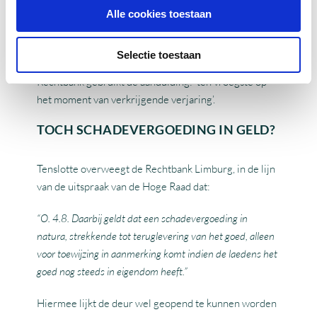
Alle cookies toestaan
Pas op: de verjaringstermijn van 5 jaar begint wellicht
ook pas later, indien het niet duidelijk is dat er
Selectie toestaan
eigendomsverlies heeft plaatsgevonden. De
Rechtbank gebruikt de aanduiding: ‘ten vroegste op
het moment van verkrijgende verjaring’.
TOCH SCHADEVERGOEDING IN GELD?
Tenslotte overweegt de Rechtbank Limburg, in de lijn
van de uitspraak van de Hoge Raad dat:
“O. 4.8. Daarbij geldt dat een schadevergoeding in
natura, strekkende tot teruglevering van het goed, alleen
voor toewijzing in aanmerking komt indien de laedens het
goed nog steeds in eigendom heeft.”
Hiermee lijkt de deur wel geopend te kunnen worden