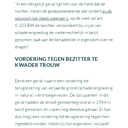
“In een dergelijk geval ligt het voor de hand dat de
rechter, indien de gedepossedeerde dat vordert
en de
occupant nog steeds eigenaar is
, op de voet van art.
6:103 BW de bezitter veroordeelt bij wijze van
schadevergoeding de wederrechtelijk in bezit
genomen zaak aan de benadeelde in eigendom over te
dragen.”
VORDERING TEGEN BEZITTER TE
KWADER TROUW
Eerst een geval waarin een vordering tot
teruglevering van verjaarde grond (schadevergoeding
in ‘natura’) werd toegewezen. De ‘occupanten’ in dit
geval hadden de strook gemeentegrond al in 1984 in
bezit genomen, en waren nog steeds eigenaar. Er kon
dus (nog) een vordering tot teruglevering tegen hen
ingesteld worden. Indien zij hun eigendom, inclusief