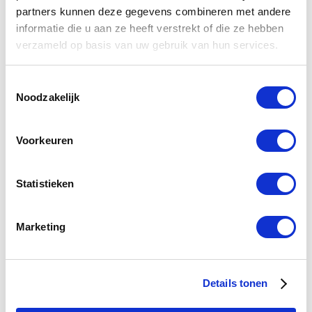
partners kunnen deze gegevens combineren met andere
schadevergoeding uit onrechtmatige daad, op de wijze
informatie die u aan ze heeft verstrekt of die ze hebben
zoals in deze zaak vormgegeven, begint te lopen op het
verzameld op basis van uw gebruik van hun services.
moment dat het eigendomsverlies plaatsvindt en de
gelaedeerde met dat eigendomsverlies bekend is. Dat is in
Toestemmingsselectie
dit geval ten vroegste het moment van de verkrijgende
Noodzakelijk
verjaring, ingetreden na voltooiing van een termijn van
twintig jaar na aanvang van het bezit.”
Voorkeuren
Het is dus wellicht een open deur, maar pas op het
moment van voltooiing van de verjaring, ontstaat er
Statistieken
schade aan de zijde van de (voormalige) eigenaar van
de grond. En ook pas op dat moment begint een
nieuwe verjaringstermijn, van 5 jaar, te lopen, welke
Marketing
geldt voor vorderingen op grond van onrechtmatige
daad. Let wel: die verjaringstermijn kan weer
tussentijds gestuit worden, door ondubbelzinnig
Details tonen
aanspraak te maken op schadevergoeding of
teruglevering op grond van onrechtmatige daad.