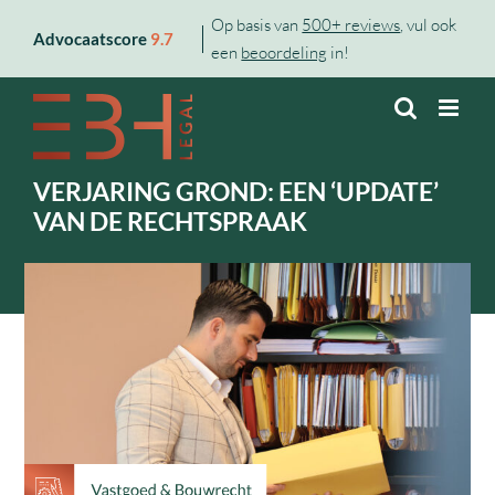
Skip
Op basis van
500+ reviews
, vul ook
Advocaatscore
9.7
to
een
beoordeling
in!
content
VERJARING GROND: EEN ‘UPDATE’
VAN DE RECHTSPRAAK