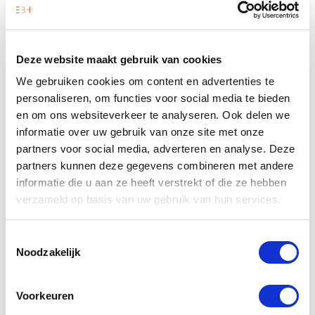
jegens de eigenaar wordt vastgelegd, bijvoorbeeld via
een rechtstreekse overeenkomst met de eigenaar of een
kettingbeding ten gunste van jou. Dat biedt bescherming
Deze website maakt gebruik van cookies
als de tussenpersoon (de brouwerij) wegvalt;
Als je in zo’n situatie zit en er wrijving ontstaat, zoek dan
We gebruiken cookies om content en advertenties te
tijdig juridisch advies.
personaliseren, om functies voor social media te bieden
en om ons websiteverkeer te analyseren. Ook delen we
informatie over uw gebruik van onze site met onze
partners voor social media, adverteren en analyse. Deze
partners kunnen deze gegevens combineren met andere
informatie die u aan ze heeft verstrekt of die ze hebben
verzameld op basis van uw gebruik van hun services.
Toestemmingsselectie
Noodzakelijk
Voorkeuren