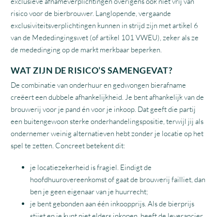
exclusieve afnameverplichtingen overigens ook niet vrij van
risico voor de bierbrouwer. Langlopende, vergaande
exclusiviteitsverplichtingen kunnen in strijd zijn met artikel 6
van de Mededingingswet (of artikel 101 VWEU), zeker als ze
de mededinging op de markt merkbaar beperken.
WAT ZIJN DE RISICO’S SAMENGEVAT?
De combinatie van onderhuur en gedwongen bierafname
creëert een dubbele afhankelijkheid. Je bent afhankelijk van de
brouwerij voor je pand én voor je inkoop. Dat geeft die partij
een buitengewoon sterke onderhandelingspositie, terwijl jij als
ondernemer weinig alternatieven hebt zonder je locatie op het
spel te zetten. Concreet betekent dit:
je locatiezekerheid is fragiel. Eindigt de
hoofdhuurovereenkomst of gaat de brouwerij failliet, dan
ben je geen eigenaar van je huurrecht;
je bent gebonden aan één inkoopprijs. Als de bierprijs
stijgt en je kunt niet elders inkopen, heeft de leverancier