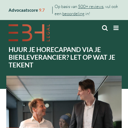
Skip
Op basis van
500+ reviews
, vul ook
Advocaatscore
9.7
to
een
beoordeling
in!
content
HUUR JE HORECAPAND VIA JE
BIERLEVERANCIER? LET OP WAT JE
TEKENT