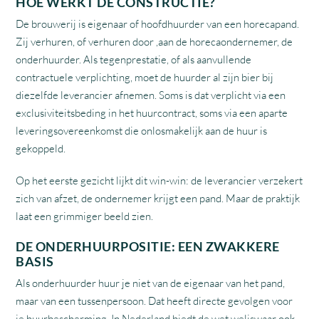
HOE WERKT DE CONSTRUCTIE?
De brouwerij is eigenaar of hoofdhuurder van een horecapand.
Zij verhuren, of verhuren door ,aan de horecaondernemer, de
onderhuurder. Als tegenprestatie, of als aanvullende
contractuele verplichting, moet de huurder al zijn bier bij
diezelfde leverancier afnemen. Soms is dat verplicht via een
exclusiviteitsbeding in het huurcontract, soms via een aparte
leveringsovereenkomst die onlosmakelijk aan de huur is
gekoppeld.
Op het eerste gezicht lijkt dit win-win: de leverancier verzekert
zich van afzet, de ondernemer krijgt een pand. Maar de praktijk
laat een grimmiger beeld zien.
DE ONDERHUURPOSITIE: EEN ZWAKKERE
BASIS
Als onderhuurder huur je niet van de eigenaar van het pand,
maar van een tussenpersoon. Dat heeft directe gevolgen voor
je huurbescherming. In Nederland biedt de wet weliswaar ook