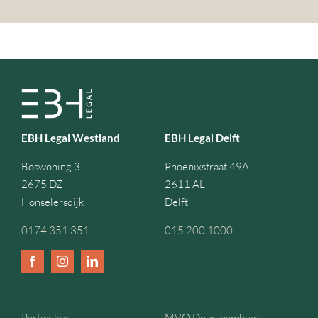
EBH Legal Westland
EBH Legal Delft
Boswoning 3
Phoenixstraat 49A
2675 DZ
2611 AL
Honselersdijk
Delft
0174 351 351
015 200 1000
Particulier
MVO Duurzaamheid