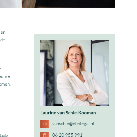
len
nde
t
edure
nomen.
Laurine van Schie-Kooman
vanschie@ebhlegal.nl
06 20 955 991
issie