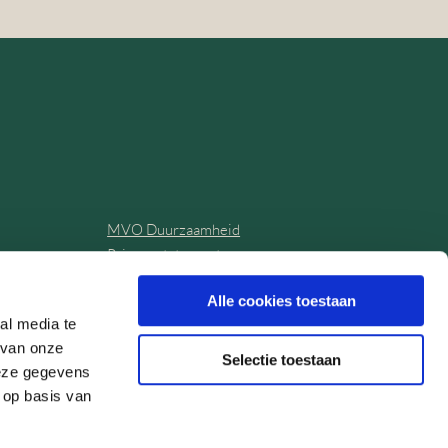
MVO Duurzaamheid
Privacy statement
Klachtenregeling
Alle cookies toestaan
Algemene voorwaarden
al media te
 van onze
Selectie toestaan
deze gegevens
 op basis van