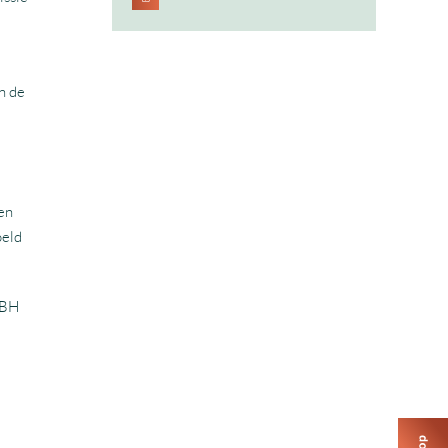
n de
een
oeld
EBH