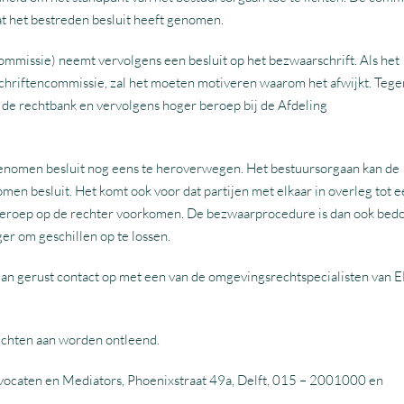
at het bestreden besluit heeft genomen.
mmissie) neemt vervolgens een besluit op het bezwaarschrift. Als het
schriftencommissie, zal het moeten motiveren waarom het afwijkt. Tege
 de rechtbank en vervolgens hoger beroep bij de Afdeling
enomen besluit nog eens te heroverwegen. Het bestuursorgaan kan de
en besluit. Het komt ook voor dat partijen met elkaar in overleg tot 
beroep op de rechter voorkomen. De bezwaarprocedure is dan ook bed
r om geschillen op te lossen.
dan gerust contact op met een van de omgevingsrechtspecialisten van 
rechten aan worden ontleend.
vocaten en Mediators, Phoenixstraat 49a, Delft, 015 – 2001000 en