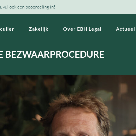
s
, vul ook een
beoordeling
in!
culier
Zakelijk
Over EBH Legal
Actueel
KE BEZWAARPROCEDURE