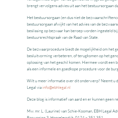
brengt vervolgens advies uit aan het bestuursorgaan d
Het bestuursorgaan (en dus niet de bezwaarschriftenco
bestuursorgaan afwijkt van het advies van de bezwaar
beslissing op bezwaar kan beroep worden ingesteld bij
bestuursrechtspraak van de Raad van State.
De bezwaarprocedure biedt de mogelijkheid om het g
besluitvorming verbeteren, of terugkomen op het genom
oplossing van het geschil komen. Hiermee wordt een 
als een informele en goedkope procedure voor de burge
Wilt u meer informatie over dit onderwerp? Neemt u 
Legal via
info@ebhlegal.nl
Deze blog is informatief van aard en er kunnen geen 
Mw. mr. L. (Laurine) van Schie-Kooman, EBH Legal Ad
Boswoning 3, Honselersdijk, 0174 – 351 351.