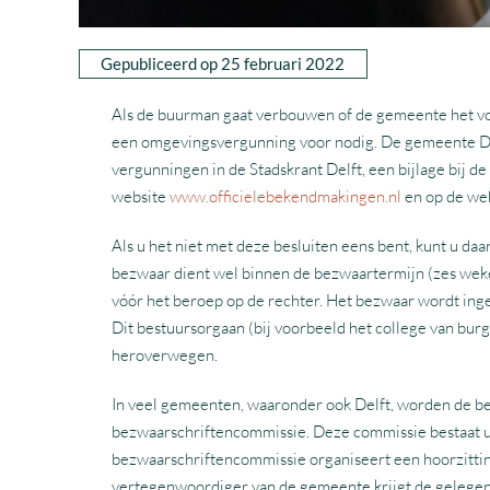
Gepubliceerd op 25 februari 2022
Als de buurman gaat verbouwen of de gemeente het vo
een omgevingsvergunning voor nodig. De gemeente De
vergunningen in de Stadskrant Delft, een bijlage bij d
website
www.officielebekendmakingen.nl
en op de we
Als u het niet met deze besluiten eens bent, kunt u da
bezwaar dient wel binnen de bezwaartermijn (zes wek
vóór het beroep op de rechter. Het bezwaar wordt inge
Dit bestuursorgaan (bij voorbeeld het college van bu
heroverwegen.
In veel gemeenten, waaronder ook Delft, worden de b
bezwaarschriftencommissie. Deze commissie bestaat u
bezwaarschriftencommissie organiseert een hoorzitti
vertegenwoordiger van de gemeente krijgt de gelegenh