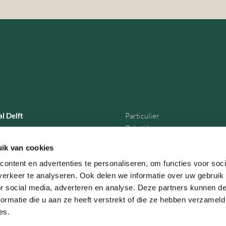
l Delft
Particulier
Zakelijk
traat 49A
Over EBH Legal
ik van cookies
Actueel
ontent en advertenties te personaliseren, om functies voor soci
Contact
erkeer te analyseren. Ook delen we informatie over uw gebruik
 1000
or social media, adverteren en analyse. Deze partners kunnen 
Vacatures
ormatie die u aan ze heeft verstrekt of die ze hebben verzameld
es.