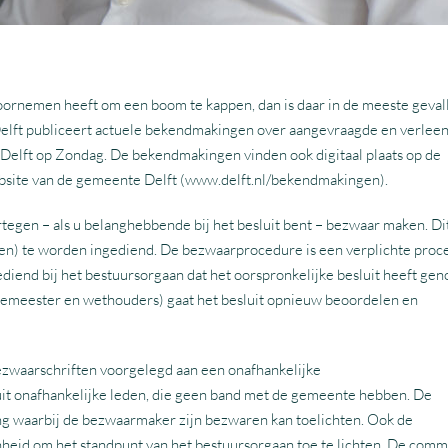
ornemen heeft om een boom te kappen, dan is daar in de meeste geval
lft publiceert actuele bekendmakingen over aangevraagde en verlee
e Delft op Zondag. De bekendmakingen vinden ook digitaal plaats op de
bsite van de gemeente Delft (www.delft.nl/bekendmakingen).
artegen – als u belanghebbende bij het besluit bent – bezwaar maken. Di
en) te worden ingediend. De bezwaarprocedure is een verplichte proc
diend bij het bestuursorgaan dat het oorspronkelijke besluit heeft ge
rgemeester en wethouders) gaat het besluit opnieuw beoordelen en
ezwaarschriften voorgelegd aan een onafhankelijke
it onafhankelijke leden, die geen band met de gemeente hebben. De
ng waarbij de bezwaarmaker zijn bezwaren kan toelichten. Ook de
eid om het standpunt van het bestuursorgaan toe te lichten. De comm