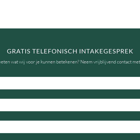
GRATIS TELEFONISCH INTAKEGESPREK
weten wat wij voor je kunnen betekenen? Neem vrijblijvend contact met