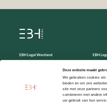
EBH Legal Westland
EBH Lega
Boswoning 3
Phoenixs
Deze website maakt gebru
2675 DZ
2611 AL
Honselersdijk
Delft
We gebruiken cookies om c
bieden en om ons websitev
0174 351 351
015 200
site met onze partners vo
combineren met andere inf
uw gebruik van hun servic